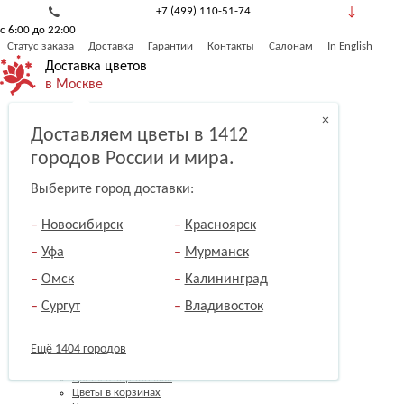
+7 (499) 110-51-74
с 6:00 до 22:00
8 (800) 777-53-82
Статус заказа
Доставка
Гарантии
Контакты
Салонам
In English
Обратный звонок
Доставка цветов
в Москве
Розы
×
Доставляем цветы в 1412
Все букеты
Букеты цветов
городов России и мира.
Букеты из роз
Гортензии
Выберите город доставки:
Тюльпаны
Пионы
Хризантемы
Новосибирск
Красноярск
Альстромерии
Герберы
Уфа
Мурманск
Лилии
Эустомы
Омск
Калининград
Розы премиум
Сургут
Владивосток
Кустовые розы
Подсолнухи
Орхидеи
Ещё 1404 городов
Композиции
Авторские букеты
Цветы в коробочках
Цветы в корзинах