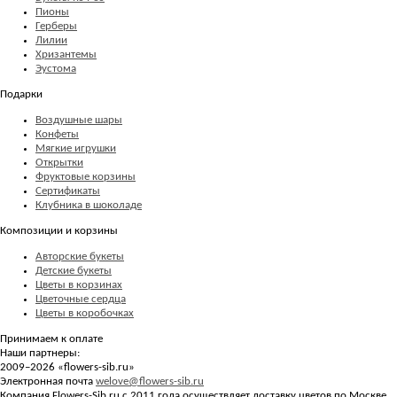
Пионы
Герберы
Лилии
Хризантемы
Эустома
Подарки
Воздушные шары
Конфеты
Мягкие игрушки
Открытки
Фруктовые корзины
Сертификаты
Клубника в шоколаде
Композиции и корзины
Авторские букеты
Детские букеты
Цветы в корзинах
Цветочные сердца
Цветы в коробочках
Принимаем к оплате
Наши партнеры:
2009–2026 «
flowers-sib.ru
»
Электронная почта
welove@flowers-sib.ru
Компания Flowers-Sib.ru с 2011 года осуществляет доставку цветов по Москве.