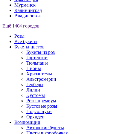
Мурманск
Калининград
Владивосток
Ещё 1404 городов
Розы
Все букеты
Букеты цветов
Букеты из роз
Гортензии
Тюльпаны
Пионы
Хризантемы
Альстромерии
Герберы
Лилии
Эустомы
Розы премиум
Кустовые розы
Подсолнухи
Орхидеи
Композиции
Авторские букеты
Цветы в коробочках